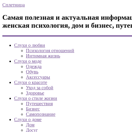
Сплетница
Самая полезная и актуальная информаци
женская психология, дом и бизнес, путе
Слухи о любви
Психология отношений
Интимная жизнь
Слухи о моде
Одежда
Обувь
Аксессуары
Слухи о красоте
Уход за собой
Здоровье
Слухи о стиле жизни
Путешествия
Бизнес
Самопознание
Слухи о доме
Дом
Досуг