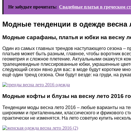
Не забудьте прочитать:
Свадебные платья в греческом ст
Модные тенденции в одежде весна л
Модные сарафаны, платья и юбки на весну ле
Один из самых главных трендов наступающего сезона – 
платьев может быть разным, главное, чтобы воротник все
геометрия и сложное плетение. Актуальными окажутся ком
трапециевидные плиссированные юбки, украшенные цветоч
следующий сезон явно для вас: в моде будут короткие мно
ещё один тренд сезона. Они будут везде: на груди, на рук
Модные кофты и блузы на весну лето 2016 г
Тенденции моды весна лето 2016 – любые варианты на тем
широкими и приталенными, классического и фрикового сти
практически не изменятся. На лето советую купить несколь