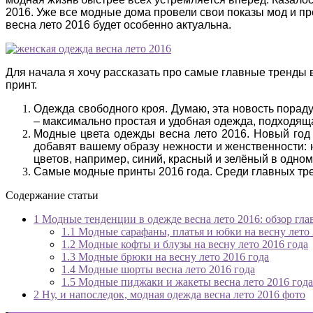
2016. Уже все модные дома провели свои показы мод и пр
весна лето 2016 будет особенно актуальна.
Для начала я хочу рассказать про самые главные тренды 
принт.
Одежда свободного кроя. Думаю, эта новость пораду
– максимально простая и удобная одежда, подходящ
Модные цвета одежды весна лето 2016. Новый год 
добавят вашему образу нежности и женственности: н
цветов, например, синий, красный и зелёный в одном
Самые модные принты 2016 года. Среди главных трен
Содержание статьи
1
Модные тенденции в одежде весна лето 2016: обзор гла
1.1
Модные сарафаны, платья и юбки на весну лето 
1.2
Модные кофты и блузы на весну лето 2016 года
1.3
Модные брюки на весну лето 2016 года
1.4
Модные шорты весна лето 2016 года
1.5
Модные пиджаки и жакеты весна лето 2016 года
2
Ну, и напоследок, модная одежда весна лето 2016 фото