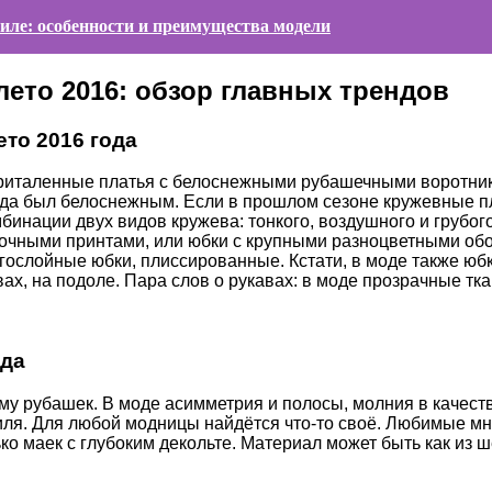
иле: особенности и преимущества модели
ето 2016: обзор главных трендов
то 2016 года
приталенные платья с белоснежными рубашечными воротник
гда был белоснежным. Если в прошлом сезоне кружевные п
бинации двух видов кружева: тонкого, воздушного и грубо
ными принтами, или юбки с крупными разноцветными оборк
гослойные юбки, плиссированные. Кстати, в моде также юбк
авах, на подоле. Пара слов о рукавах: в моде прозрачные тк
ода
у рубашек. В моде асимметрия и полосы, молния в качеств
ля. Для любой модницы найдётся что-то своё. Любимые мно
ко маек с глубоким декольте. Материал может быть как из шё