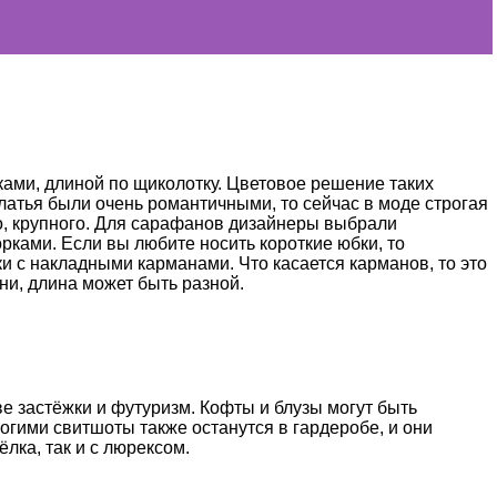
ами, длиной по щиколотку. Цветовое решение таких
латья были очень романтичными, то сейчас в моде строгая
го, крупного. Для сарафанов дизайнеры выбрали
ами. Если вы любите носить короткие юбки, то
и с накладными карманами. Что касается карманов, то это
ани, длина может быть разной.
е застёжки и футуризм. Кофты и блузы могут быть
гими свитшоты также останутся в гардеробе, и они
лка, так и с люрексом.