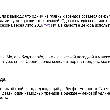
ли к выводу, что одним из главных трендов остается откр
ядами пуговиц и широких ремней. Одна из модных новинок 
сезона весна лето 2016
тут
. Ну, а в качестве декора исполь
рты. Модели будут свободными, с высокой посадкой и манж
натуральные. Среди прочих моделей шорт, в тренде также и
ода
прямой крой, иногда доходящий до бесформенности. Так что
. Кстати, один из модных трендов в одежде – меховой удл
рсть.