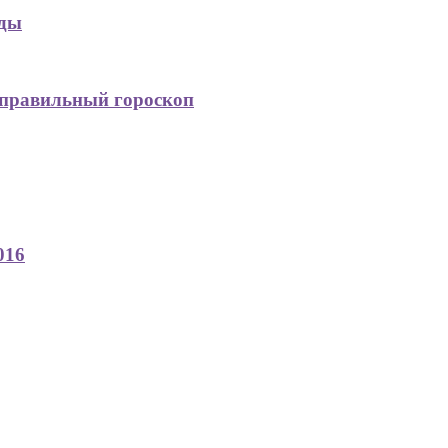
жды
 правильный гороскоп
016